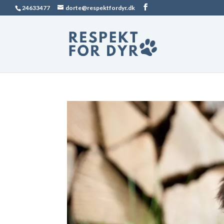
24633477
dorte@respektfordyr.dk