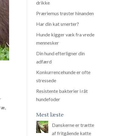
drikke
Præriemus trøster hinanden
Har din kat smerter?
Hunde kigger væk fra vrede
mennesker
Din hund efterligner din
adfærd
Konkurrencehunde er ofte
stressede
Resistente bakterier i råt
hundefoder
r
ræ,
Mest læste
Danskerne er trætte
af fritgående katte