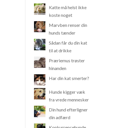
Katte må helst ikke
koste noget
Marvben renser din
hunds tænder
Sådan får du din kat
til at drikke
Præriemus trøster
hinanden
Har din kat smerter?
Hunde kigger væk
fra vrede mennesker
Din hund efterligner
din adfærd
Konkurrencehunde