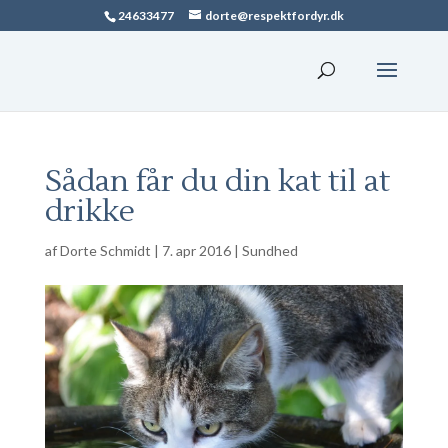
24633477
dorte@respektfordyr.dk
Sådan får du din kat til at
drikke
af
Dorte Schmidt
|
7. apr 2016
|
Sundhed