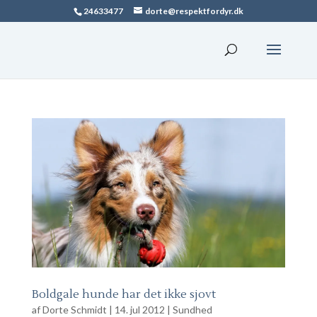
24633477
dorte@respektfordyr.dk
Boldgale hunde har det ikke sjovt
af
Dorte Schmidt
|
14. jul 2012
|
Sundhed