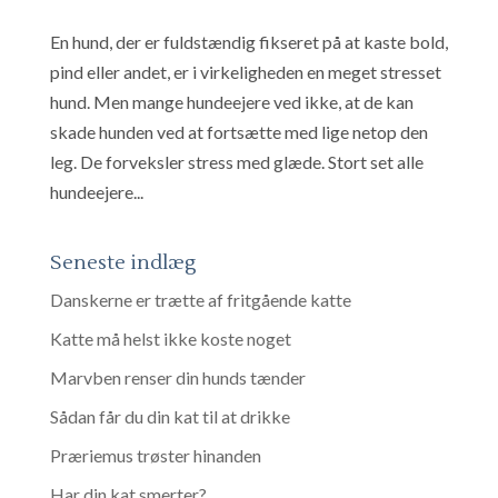
En hund, der er fuldstændig fikseret på at kaste bold,
pind eller andet, er i virkeligheden en meget stresset
hund. Men mange hundeejere ved ikke, at de kan
skade hunden ved at fortsætte med lige netop den
leg. De forveksler stress med glæde. Stort set alle
hundeejere...
Seneste indlæg
Danskerne er trætte af fritgående katte
Katte må helst ikke koste noget
Marvben renser din hunds tænder
Sådan får du din kat til at drikke
Præriemus trøster hinanden
Har din kat smerter?