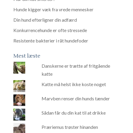
Hunde kigger væk fra vrede mennesker
Din hund efterligner din adfærd
Konkurrencehunde er ofte stressede
Resistente bakterier i råt hundefoder
Mest læste
Danskerne er trætte af fritgående
katte
Katte må helst ikke koste noget
Marvben renser din hunds tænder
Sådan får du din kat til at drikke
Præriemus trøster hinanden